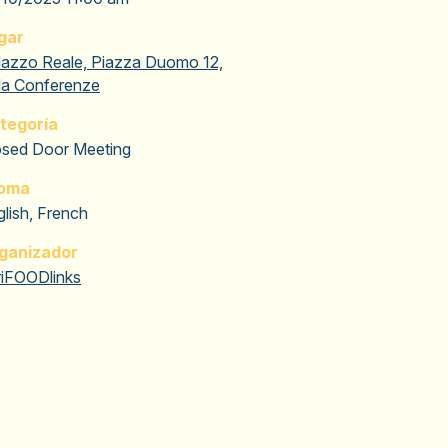
gar
lazzo Reale, Piazza Duomo 12,
la Conferenze
tegoría
osed Door Meeting
ioma
lish, French
ganizador
riFOODlinks