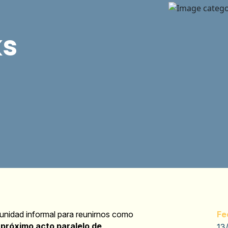
ks
tunidad informal para reunirnos como
Fe
l
próximo acto paralelo de
13