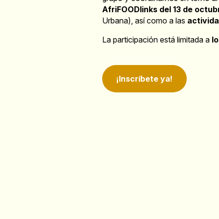
AfriFOODlinks del 13 de octub
Urbana), así como a las
activid
La participación está limitada a
l
¡Inscríbete ya!