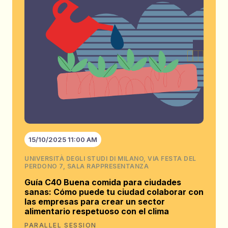
15/10/2025 11:00 AM
UNIVERSITÀ DEGLI STUDI DI MILANO, VIA FESTA DEL
PERDONO 7, SALA RAPPRESENTANZA
Guía C40 Buena comida para ciudades
sanas: Cómo puede tu ciudad colaborar con
las empresas para crear un sector
alimentario respetuoso con el clima
PARALLEL SESSION