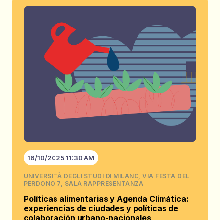
16/10/2025 11:30 AM
UNIVERSITÀ DEGLI STUDI DI MILANO, VIA FESTA DEL
PERDONO 7, SALA RAPPRESENTANZA
Políticas alimentarias y Agenda Climática:
experiencias de ciudades y políticas de
colaboración urbano-nacionales