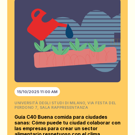
15/10/2025 11:00 AM
UNIVERSITÀ DEGLI STUDI DI MILANO, VIA FESTA DEL
PERDONO 7, SALA RAPPRESENTANZA
Guía C40 Buena comida para ciudades
sanas: Cómo puede tu ciudad colaborar con
las empresas para crear un sector
alimentario respetuoso con el clima