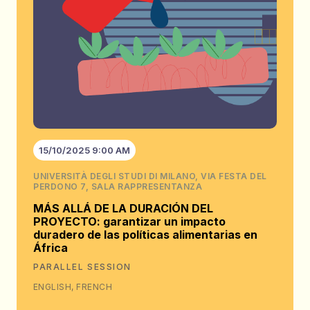
15/10/2025 9:00 AM
UNIVERSITÀ DEGLI STUDI DI MILANO, VIA FESTA DEL
PERDONO 7, SALA RAPPRESENTANZA
MÁS ALLÁ DE LA DURACIÓN DEL
PROYECTO: garantizar un impacto
duradero de las políticas alimentarias en
África
PARALLEL SESSION
ENGLISH, FRENCH