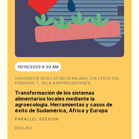
16/10/2025 9:30 AM
UNIVERSITÀ DEGLI STUDI DI MILANO, VIA FESTA DEL
PERDONO 7, SALA RAPPRESENTANZA
Transformación de los sistemas
alimentarios locales mediante la
agroecología. Herramientas y casos de
éxito de Sudamérica, África y Europa
PARALLEL SESSION
ENGLISH