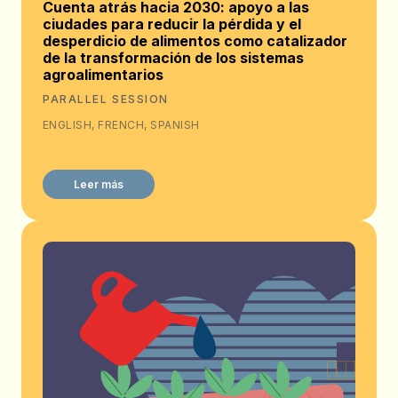
Cuenta atrás hacia 2030: apoyo a las
ciudades para reducir la pérdida y el
desperdicio de alimentos como catalizador
de la transformación de los sistemas
agroalimentarios
PARALLEL SESSION
ENGLISH, FRENCH, SPANISH
Leer más