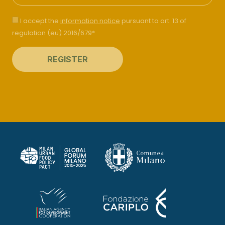
I accept the
information notice
pursuant to art. 13 of
regulation (eu) 2016/679*